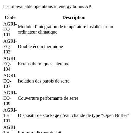
List of available operations in energy bonus API
Code
Description
AGRI-
Module d’intégration de température installé sur un
EQ-
ordinateur climatique
101
AGRI-
EQ-
Double écran thermique
102
AGRI-
EQ-
Ecrans thermiques latéraux
104
AGRI-
EQ-
Isolation des parois de serre
107
AGRI-
EQ-
Couverture performante de serre
109
AGRI-
TH-
Dispositif de stockage d’eau chaude de type “Open Buffer”
101
AGRI-
TH-
Pré-refroidisseur de lait