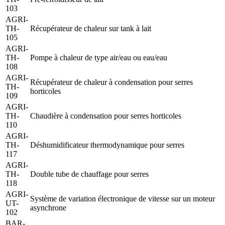
103
AGRI-
TH-
Récupérateur de chaleur sur tank à lait
105
AGRI-
TH-
Pompe à chaleur de type air/eau ou eau/eau
108
AGRI-
Récupérateur de chaleur à condensation pour serres
TH-
horticoles
109
AGRI-
TH-
Chaudière à condensation pour serres horticoles
110
AGRI-
TH-
Déshumidificateur thermodynamique pour serres
117
AGRI-
TH-
Double tube de chauffage pour serres
118
AGRI-
Système de variation électronique de vitesse sur un moteur
UT-
asynchrone
102
BAR-