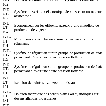
EN-
Isolation de combles ou de toitures (France d’outre-mer)
102
IND-
Système de variation électronique de vitesse sur un moteur
UT-
asynchrone
102
IND-
Economiseur sur les effluents gazeux d’une chaudière de
UT-
production de vapeur
104
IND-
Moto-variateur synchrone à aimants permanents ou à
UT-
réluctance
114
IND-
Système de régulation sur un groupe de production de froid
UT-
permettant d’avoir une basse pression flottante
115
IND-
Système de régulation sur un groupe de production de froid
UT-
permettant d’avoir une haute pression flottante
116
IND-
UT-
Isolation de points singuliers d’un réseau
121
IND-
Isolation thermique des parois planes ou cylindriques sur
UT-
des installations industrielles
131
IND-