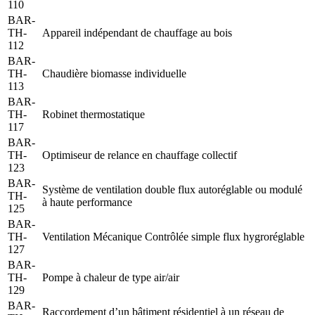
110
BAR-
TH-
Appareil indépendant de chauffage au bois
112
BAR-
TH-
Chaudière biomasse individuelle
113
BAR-
TH-
Robinet thermostatique
117
BAR-
TH-
Optimiseur de relance en chauffage collectif
123
BAR-
Système de ventilation double flux autoréglable ou modulé
TH-
à haute performance
125
BAR-
TH-
Ventilation Mécanique Contrôlée simple flux hygroréglable
127
BAR-
TH-
Pompe à chaleur de type air/air
129
BAR-
Raccordement d’un bâtiment résidentiel à un réseau de