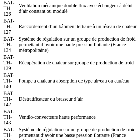
BAT-
Ventilation mécanique double flux avec échangeur à débit
TH-
d’air constant ou modulé
126
BAT-
TH-
Raccordement d’un bâtiment tertiaire à un réseau de chaleur
127
BAT-
Système de régulation sur un groupe de production de froid
TH-
permettant d’avoir une haute pression flottante (France
134
métropolitaine)
BAT-
TH-
Récupération de chaleur sur groupe de production de froid
139
BAT-
TH-
Pompe à chaleur à absorption de type air/eau ou eau/eau
140
BAT-
TH-
Déstratificateur ou brasseur d’air
142
BAT-
TH-
Ventilo-convecteurs haute performance
143
BAT-
Système de régulation sur un groupe de production de froid
TH-
permettant d’avoir une basse pression flottante (France